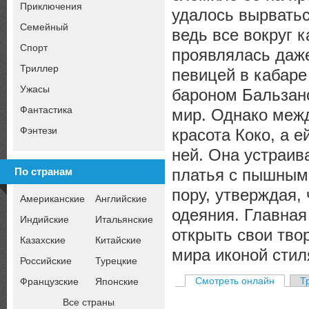
Приключения
удалось вырватьс
Семейный
ведь все вокруг 
Спорт
проявлялась даж
Триллер
певицей в кабаре
Ужасы
бароном Бальзано
Фантастика
мир. Однако межд
Фэнтези
красота Коко, а 
ней. Она устраи
платья с пышным
По странам
пору, утверждая,
Американские
Английские
одеяния. Главная
Индийские
Итальянские
открыть свои твор
Казахские
Китайские
мира иконой стил
Российские
Турецкие
Смотреть онлайн
Т
Французские
Японские
Все страны