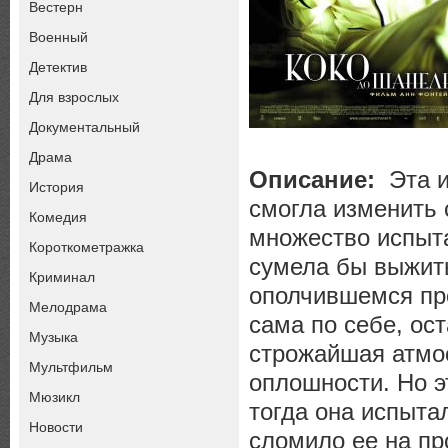
Вестерн
Военный
Детектив
Для взрослых
Документальный
Драма
Описание:
Эта и
История
смогла изменить 
Комедия
множество испыта
Короткометражка
сумела бы выжит
Криминал
ополчившемся про
Мелодрама
сама по себе, ос
Музыка
строжайшая атмо
Мультфильм
оплошности. Но э
Мюзикл
тогда она испытал
Новости
сломило ее на пр