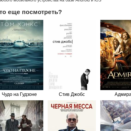
любого мобильного устройства на базе Android и iOS
то еще посмотреть?
Чудо на Гудзоне
Стив Джобс
Адмир