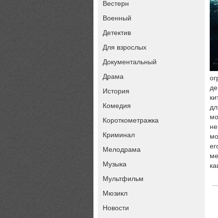
Вестерн
Военный
Детектив
Для взрослых
Документальный
Драма
ог
де
История
ки
Комедия
дл
мо
Короткометражка
не
Криминал
мо
ег
Мелодрама
ме
Музыка
ка
Мультфильм
Мюзикл
Новости