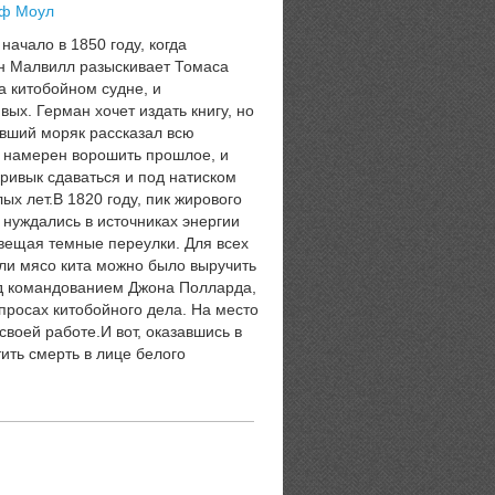
ф Моул
начало в 1850 году, когда
н Малвилл разыскивает Томаса
а китобойном судне, и
вых. Герман хочет издать книгу, но
вший моряк рассказал всю
е намерен ворошить прошлое, и
ривык сдаваться и под натиском
х лет.В 1820 году, пик жирового
 нуждались в источниках энергии
свещая темные переулки. Для всех
или мясо кита можно было выручить
од командованием Джона Полларда,
просах китобойного дела. На место
воей работе.И вот, оказавшись в
ить смерть в лице белого