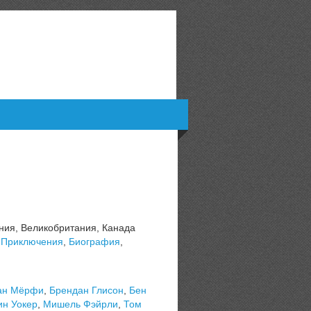
ния, Великобритания, Канада
,
Приключения
,
Биография
,
ан Мёрфи
,
Брендан Глисон
,
Бен
н Уокер
,
Мишель Фэйрли
,
Том