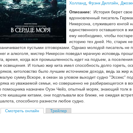
Холланд
,
Фрэнк Диллэйн
,
Джозе
Описание:
История берет свое 
вдохновленный писатель Герма
Никерсона, служившего юнгой н
единственного оставшегося в жи
ему необходимо, чтобы постаре
историю тех дней. Но, старик н
раничивается пустыми отговорками. Однако молодой писатель не п
нег и алкоголя, мистер Никерсон поведал мрачную исповедь прошлы
та, время, когда вся промышленность идет на подъем, а поселения
я освещения. И только жир кита имел способность долго гореть, о
ряков, китоловство было лучшим источником дохода, ведь за жир 
малую сумму.Вскоре, в океан за уловом выходит судно "Эссекс" п
ряка из уважаемой семьи, но совершенно не разбирающегося в во
о помощника назначен Оуэн Чейз, опытный моряк, знающий толк в с
сте кишащим китами, они подплывали все ближе, не ожидая встрет
шалота, способного разнести любое судно.
Смотреть онлайн
Трейлер