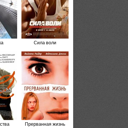
ка
Сила воли
бства
Прерванная жизнь