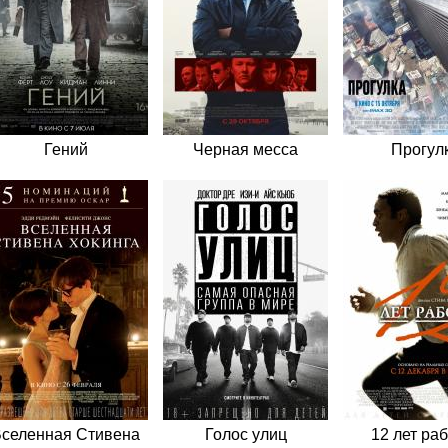
Гений
Черная месса
Прогул
селенная Стивена
Голос улиц
12 лет ра