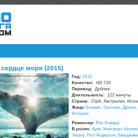
 сердце моря (2015)
Год:
2015
Качество:
HD 720
Перевод:
Дубляж
Длительность:
122 минуты
Страна:
США, Австралия, Испа
Жанр:
Боевик
,
Триллер
,
Драма
История
Режиссер:
Рон Ховард
В ролях:
Крис Хемсворт
,
Килли
Уишоу
,
Пол Андерсон
,
Бенджами