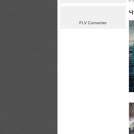
с 
Ч
FLV Converter