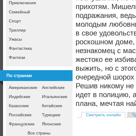
Приключения
прихотям. Мишель
Семейный
подражания, ведь
Спорт
молодым любовни
Триллер
в свое удовольст
Ужасы
роскошном доме, 
Фантастика
незнакомец с мас
Фэнтези
жестоко ее избив
выжить, но с этог
очередной шорох
По странам
Решив никому не 
Американские
Английские
идет в полицию, 
Индийские
Итальянские
плана, мечтая на
Казахские
Китайские
Российские
Турецкие
Смотреть онлайн
Т
Французские
Японские
Все страны