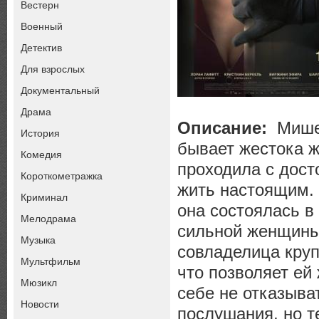
Вестерн
Военный
Детектив
Для взрослых
Документальный
Драма
Описание:
Мишел
История
бывает жестока ж
Комедия
проходила с дост
Короткометражка
жить настоящим. 
Криминал
она состоялась в 
Мелодрама
сильной женщины
Музыка
совладелица кру
Мультфильм
что позволяет ей
Мюзикл
себе не отказыват
Новости
послушания, но т