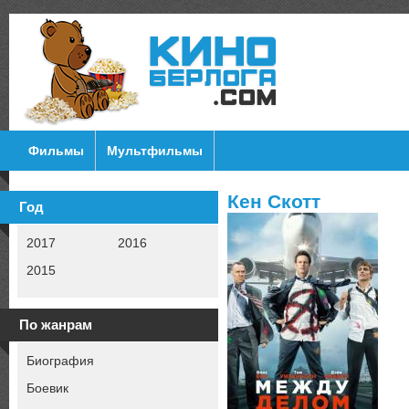
Фильмы
Мультфильмы
Кен Скотт
Год
2017
2016
2015
По жанрам
Биография
Боевик