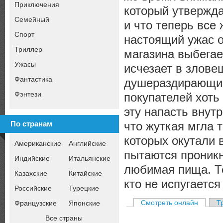
Приключения
который утвержда
Семейный
и что теперь все 
Спорт
настоящий ужас о
Триллер
магазина выбегае
Ужасы
исчезает в злове
Фантастика
душераздирающие
Фэнтези
покупателей хоть
эту напасть внут
что жуткая мгла 
По странам
которых окутали 
Американские
Английские
пытаются проникн
Индийские
Итальянские
любимая пища. Те
Казахские
Китайские
кто не испугаетс
Российские
Турецкие
Смотреть онлайн
Т
Французские
Японские
Все страны