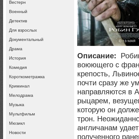
Вестерн
Военный
Детектив
Для взрослых
Документальный
Драма
Описание:
Робин
История
воюющего с фран
Комедия
крепость, Львино
Короткометражка
почти сразу же у
Криминал
направляются в А
Мелодрама
рыцарем, везущем
Музыка
которую он долж
Мультфильм
трон. Неожиданно
Мюзикл
англичанам удаетс
Новости
полученного ране