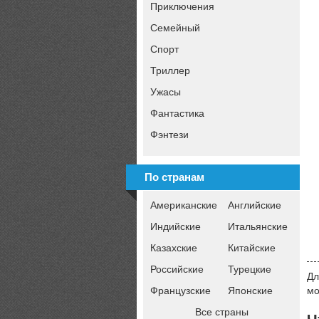
Приключения
Семейный
Спорт
Триллер
Ужасы
Фантастика
Фэнтези
По странам
Американские
Английские
Индийские
Итальянские
Казахские
Китайские
Российские
Турецкие
Дл
Французские
Японские
мо
Все страны