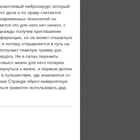
алантливый нейрохирург, который
го дела и по праву считается
современных технологий он
ется что для него нет ничего, с
Однажды получив приглашение
нференции, он не может отказаться
 и потому отправляется в путь на
 получает тяжелую травму рук,
ирурга. Не в силах пережить
ь смысл жизни для него потерян.
вернуться к жизни, и первым делом
в путешествие, где знакомится со
арии Стрэндж обрел невероятную
ться грамотно использовать дар,