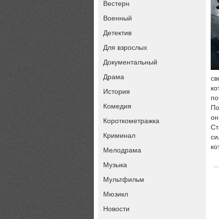
Вестерн
Военный
Детектив
Для взрослых
Документальный
Драма
св
ко
История
по
Комедия
По
он
Короткометражка
Ст
Криминал
си
ко
Мелодрама
Музыка
Мультфильм
Мюзикл
Новости