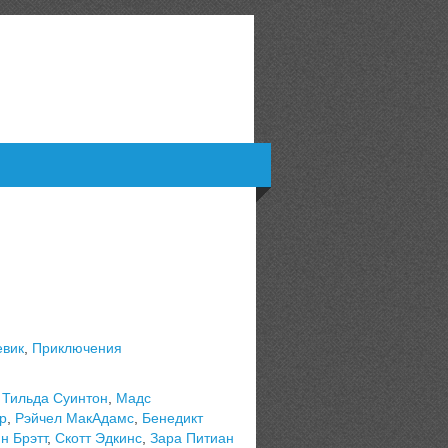
евик
,
Приключения
,
Тильда Суинтон
,
Мадс
р
,
Рэйчел МакАдамс
,
Бенедикт
н Брэтт
,
Скотт Эдкинс
,
Зара Питиан