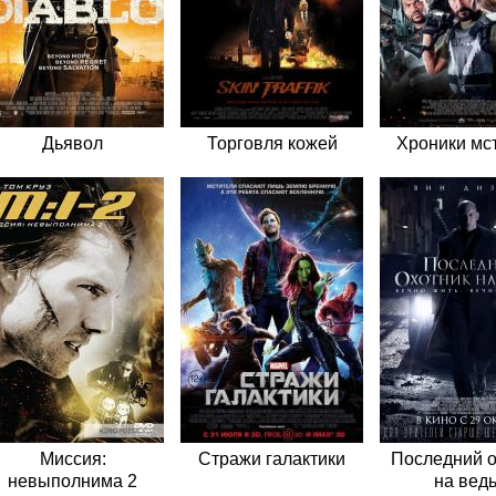
Дьявол
Торговля кожей
Хроники мс
Миссия:
Стражи галактики
Последний о
невыполнима 2
на вед