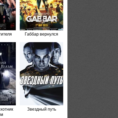
тителя
Габбар вернулся
хотник
Звездный путь
ьм