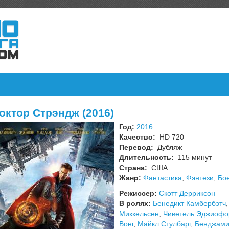
октор Стрэндж (2016)
Год:
2016
Качество:
HD 720
Перевод:
Дубляж
Длительность:
115 минут
Страна:
США
Жанр:
Фантастика
,
Фэнтези
,
Бо
Режиссер:
Скотт Дерриксон
В ролях:
Бенедикт Камбербэтч
Миккельсен
,
Чиветель Эджиофо
Вонг
,
Майкл Стулбарг
,
Бенджами