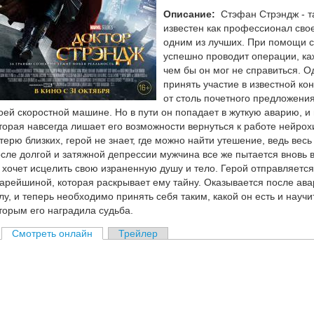
Описание:
Стэфан Стрэндж - т
известен как профессионал свое
одним из лучших. При помощи 
успешно проводит операции, каж
чем бы он мог не справиться. 
принять участие в известной ко
от столь почетного предложения
оей скоростной машине. Но в пути он попадает в жуткую аварию, и
торая навсегда лишает его возможности вернуться к работе нейрох
терю близких, герой не знает, где можно найти утешение, ведь вес
сле долгой и затяжной депрессии мужчина все же пытается вновь 
 хочет исцелить свою израненную душу и тело. Герой отправляется 
арейшиной, которая раскрывает ему тайну. Оказывается после ав
лу, и теперь необходимо принять себя таким, какой он есть и научи
торым его наградила судьба.
Смотреть онлайн
Трейлер