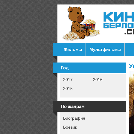
Фильмы
Мультфильмы
У
Год
2017
2016
2015
По жанрам
Биография
Боевик