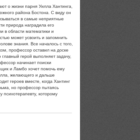
ют о жизни парня Уилла Хантинга,
южного района Бостона. С виду он
язываться в самые неприятные
сти природа наградила его
 в области математики и
стью может усвоить и запомнить
олове знания. Все началось с того,
ком, профессор оставил на доске
ю главный герой выполняет задачу,
фессор начинает поиски
орщик и Ламбо хочет помочь ему
Уилла, желающего и дальше
одит героев вместе, когда Хантинг
юрьма, но профессор пытаясь
гу психотерапевту, которому