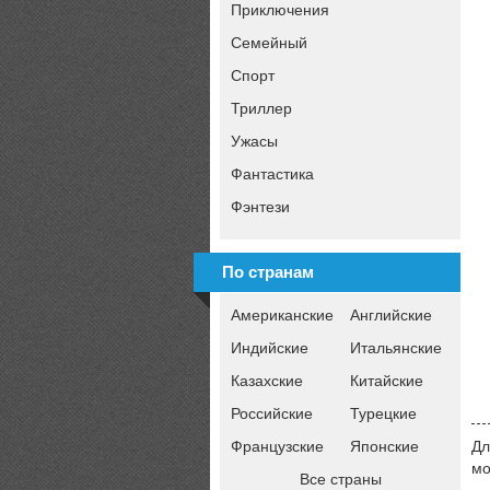
Приключения
Семейный
Спорт
Триллер
Ужасы
Фантастика
Фэнтези
По странам
Американские
Английские
Индийские
Итальянские
Казахские
Китайские
Российские
Турецкие
Французские
Японские
Дл
мо
Все страны