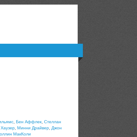
ильямс
,
Бен Аффлек
,
Стеллан
 Хаузер
,
Минни Драйвер
,
Джон
оллин МакКоли