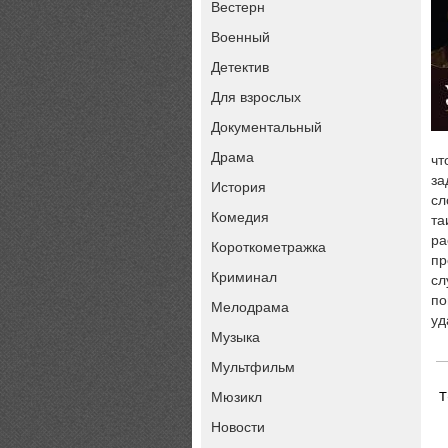
Вестерн
Военный
Детектив
Для взрослых
Документальный
Драма
чт
за
История
сл
Комедия
та
ра
Короткометражка
пр
Криминал
сл
по
Мелодрама
уд
Музыка
Мультфильм
Мюзикл
Новости