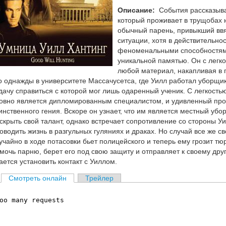
Описание:
События рассказыва
который проживает в трущобах 
обычный парень, привыкший вв
ситуации, хотя в действительно
феноменальными способностями
уникальной памятью. Он с легко
любой материал, накапливая в г
о однажды в университете Массачусетса, где Уилл работал уборщи
дачу справиться с которой мог лишь одаренный ученик. С легкость
овно является дипломированным специалистом, и удивленный про
инственного гения. Вскоре он узнает, что им является местный уб
скрыть свой талант, однако встречает сопротивление со стороны 
оводить жизнь в разгульных гуляниях и драках. Но случай все же св
учайно в ходе потасовки бьет полицейского и теперь ему грозит т
мочь парню, берет его под свою защиту и отправляет к своему дру
ается установить контакт с Уиллом.
Смотреть онлайн
Трейлер