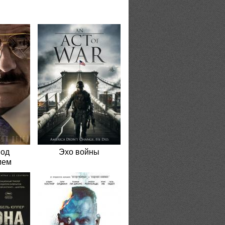
под
Эхо войны
ием