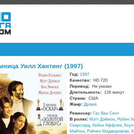
мница Уилл Хантинг (1997)
Год:
1997
Качество:
HD 720
Перевод:
Не указан
Длительность:
126 минут
Страна:
США
Жанр:
Драма
Режиссер:
Гас Ван Сент
В ролях:
Мэтт Дэймон
,
Робин У
Скарсгард
,
Кейси Аффлек
,
Коул
Майтон
,
Рэйчел Маджоровски
,
К