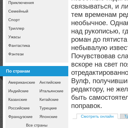
Приключения
связываться, и л
Семейный
тем временам ред
Спорт
необычное. Однак
Триллер
над рукописью, г
Ужасы
роман до пятиста
Фантастика
небывалую извес
Фэнтези
Почувствовав сла
вскоре на свет п
отредактированн
По странам
Вулф, получивши
Американские
Английские
редактору, не жел
Индийские
Итальянские
быть самостоятел
Казахские
Китайские
поправок.
Российские
Турецкие
Смотреть онлайн
Т
Французские
Японские
Все страны