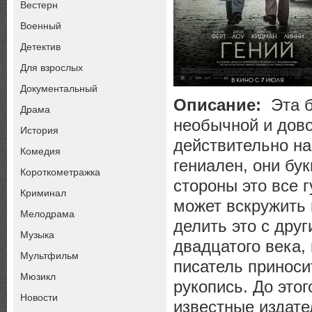
Вестерн
Военный
Детектив
Для взрослых
Документальный
Описание:
Эта б
Драма
необычной и дово
История
действительно на
Комедия
гениален, они бук
Короткометражка
стороны это все 
Криминал
может вскружить 
Мелодрама
делить это с дру
Музыка
двадцатого века,
Мультфильм
писатель приноси
Мюзикл
рукопись. До это
Новости
известные издате