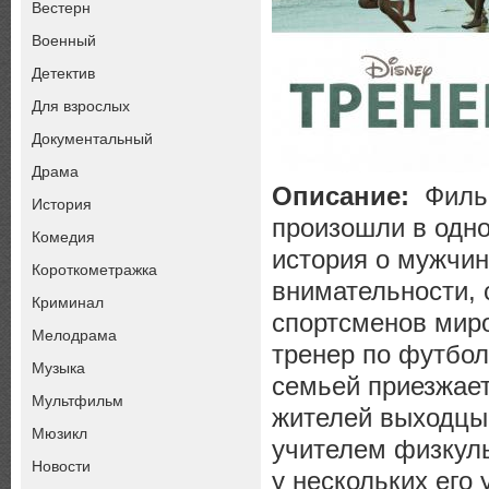
Вестерн
Военный
Детектив
Для взрослых
Документальный
Драма
Описание:
Фильм
История
произошли в одно
Комедия
история о мужчин
Короткометражка
внимательности, 
Криминал
спортсменов мир
Мелодрама
тренер по футбол
Музыка
семьей приезжает
Мультфильм
жителей выходцы
Мюзикл
учителем физкуль
Новости
у нескольких его