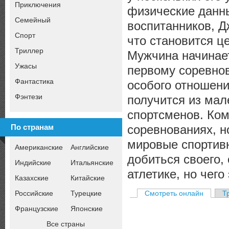
Приключения
физические данны
Семейный
воспитанников, Д
Спорт
что становится ц
Триллер
Мужчина начинает
Ужасы
первому соревнов
Фантастика
особого отношения
Фэнтези
получится из мал
спортсменов. Ком
соревнованиях, н
По странам
мировые спортив
Американские
Английские
добиться своего,
Индийские
Итальянские
атлетике, но чего
Казахские
Китайские
Российские
Турецкие
Смотреть онлайн
Т
Французские
Японские
Все страны