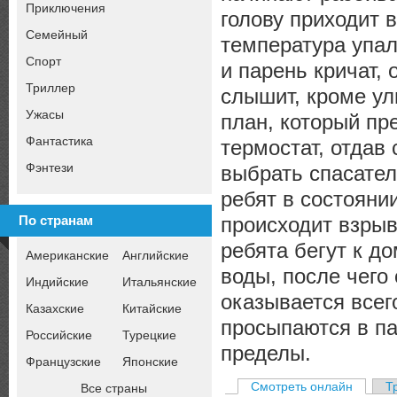
Приключения
голову приходит 
Семейный
температура упал
Спорт
и парень кричат, 
Триллер
слышит, кроме ул
Ужасы
план, который пр
Фантастика
термостат, отдав
Фэнтези
выбрать спасател
ребят в состояни
происходит взрыв
По странам
ребята бегут к д
Американские
Английские
воды, после чего
Индийские
Итальянские
оказывается все
Казахские
Китайские
просыпаются в па
Российские
Турецкие
пределы.
Французские
Японские
Смотреть онлайн
Т
Все страны