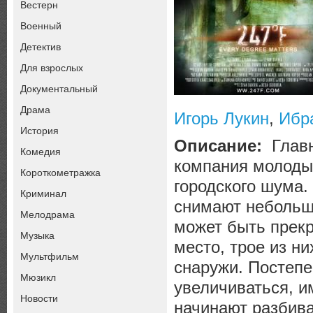
Вестерн
Военный
Детектив
Для взрослых
Документальный
Драма
Игорь Лукин
,
Ибр
История
Описание:
Главн
Комедия
компания молодых
Короткометражка
городского шума.
Криминал
снимают небольшо
Мелодрама
может быть прекр
Музыка
место, трое из н
Мультфильм
снаружи. Постепе
Мюзикл
увеличиваться, и
Новости
начинают разбиват