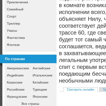
Приключения
в комнате возник
Семейный
исполнении всего
Спорт
объясняет Нилу, ч
Триллер
соответствует де
Ужасы
трассе 60, где св
Фантастика
будет тот самый 
Фэнтези
соглашается, вед
в захватывающее 
легальным употре
По странам
спит с первым вс
Американские
Английские
поедающим бесчи
Индийские
Итальянские
необычными люд
Казахские
Китайские
Российские
Турецкие
Смотреть онлайн
Т
Французские
Японские
Все страны