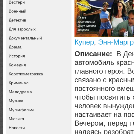
Вестерн
Военный
Детектив
Для взрослых
Документальный
Купер
,
Энн-Маргр
Драма
Описание:
В Ден
История
автомобиль красн
Комедия
главного героя. 
Короткометражка
связано с красны
Криминал
постоянного вмеш
Мелодрама
чтобы посвятить 
Музыка
человек вынужден
Мультфильм
настаивает на по
Мюзикл
Вечером, перед т
Новости
надеясь разобрат