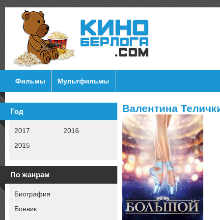
Фильмы
Мультфильмы
Валентина Теличк
Год
2017
2016
2015
По жанрам
Биография
Боевик