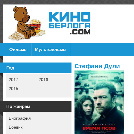
Фильмы
Мультфильмы
Стефани Дули
Год
2017
2016
2015
По жанрам
Биография
Боевик