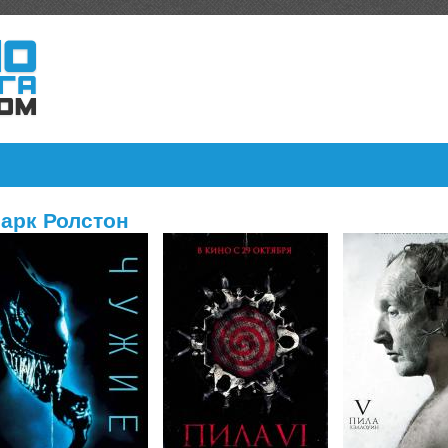
арк Ролстон