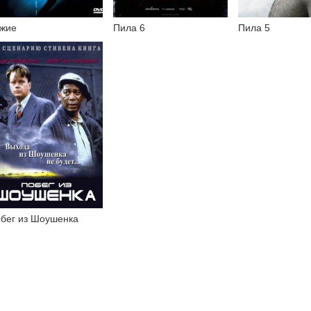
жие
Пила 6
Пила 5
бег из Шоушенка