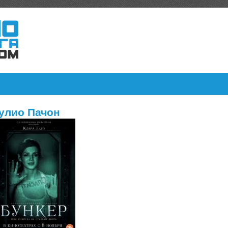
улио Пачон