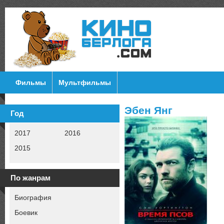
Фильмы
Мультфильмы
Эбен Янг
Год
2017
2016
2015
По жанрам
Биография
Боевик