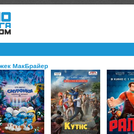
жек МакБрайер