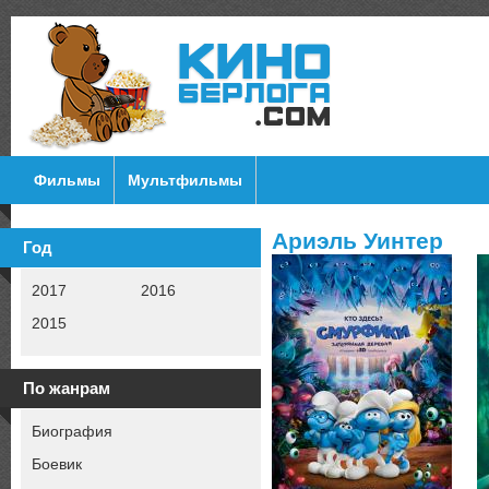
Фильмы
Мультфильмы
Ариэль Уинтер
Год
2017
2016
2015
По жанрам
Биография
Боевик